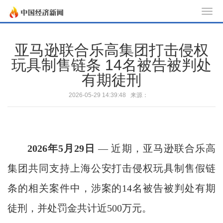
T
o
g
亚马逊联合乐高集团打击侵权
g
玩具制售链条 14名被告被判处
l
有期徒刑
e
n
2026-05-29 14:39:48 来源：
a
v
i
g
2026
年
5
月
29
日
— 近期，亚马逊联合乐高
a
t
集团共同支持上海公安打击侵权玩具制售假链
i
条的相关案件中，涉案的14名被告被判处有期
o
n
徒刑，并处罚金共计近500万元。