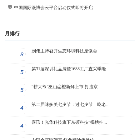
中国国际漫博会云平台启动仪式即将开启
月排行
刘伟主持召开生态环境科技座谈会
8
第31届深圳礼品展暨1688工厂直采季隆...
5
“耕大爷”巫山恋橙新鲜上市 打造京...
5
第二届味多美七夕节：过七夕节，吃老...
4
喜讯！光华科技旗下东硕科技“揭榜挂...
4