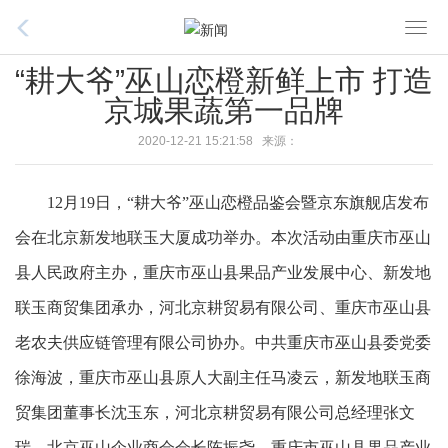
T
o
“耕大爷”巫山恋橙新鲜上市 打造
g
京城果蔬第一品牌
g
l
2020-12-21 15:21:58 来源：
e
n
12月19日，“耕大爷”巫山恋橙品鉴会暨京东旗舰店发布
a
v
会在北京新发地联玉大厦成功举办。本次活动由重庆市巫山
i
县人民政府主办，重庆市巫山县果品产业发展中心、新发地
g
联玉商贸集团承办，河北京耕贸易有限公司、重庆市巫山县
a
t
老农夫供应链管理有限公司协办。中共重庆市巫山县委党委
i
徐海波，重庆市巫山县原人大副主任马凌云，新发地联玉商
o
n
贸集团董事长沈玉东，河北京耕贸易有限公司总经理张文
瑞，北京巫山企业商会会长陈振尧，重庆市巫山县果品产业