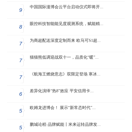
中国国际漫博会云平台启动仪式即将开...
9
眼控科技智能能见度观测系统，赋能精...
8
为商超配送深度定制而来 欧马可S1超...
7
猫猫熊低调迎战双十一，品质化“暖”...
7
《航海王燃烧意志》双限定登场 寒冰...
7
差异化演绎“热8”效应 平安信用卡...
6
欧姆龙进博会！ 展示“新常态时代”...
5
鹏城论稻·品牌赋能丨米来运转品牌发...
5