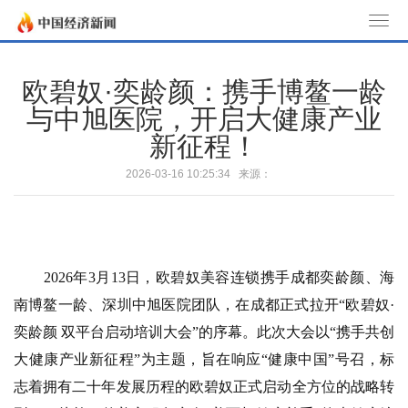
T
o
g
欧碧奴·奕龄颜：携手博鳌一龄
g
与中旭医院，开启大健康产业
l
新征程！
e
n
2026-03-16 10:25:34 来源：
a
v
i
g
a
​2026年3月13日，欧碧奴美容连锁携手成都奕龄颜、海
t
南博鳌一龄、深圳中旭医院团队，在成都正式拉开“欧碧奴·
i
奕龄颜 双平台启动培训大会”的序幕。此次大会以“携手共创
o
大健康产业新征程”为主题，旨在响应“健康中国”号召，标
n
志着拥有二十年发展历程的欧碧奴正式启动全方位的战略转