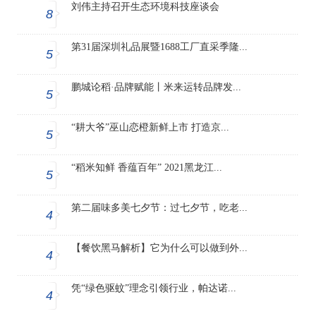
刘伟主持召开生态环境科技座谈会
8
第31届深圳礼品展暨1688工厂直采季隆...
5
鹏城论稻·品牌赋能丨米来运转品牌发...
5
“耕大爷”巫山恋橙新鲜上市 打造京...
5
“稻米知鲜 香蕴百年” 2021黑龙江...
5
第二届味多美七夕节：过七夕节，吃老...
4
【餐饮黑马解析】它为什么可以做到外...
4
凭“绿色驱蚊”理念引领行业，帕达诺...
4